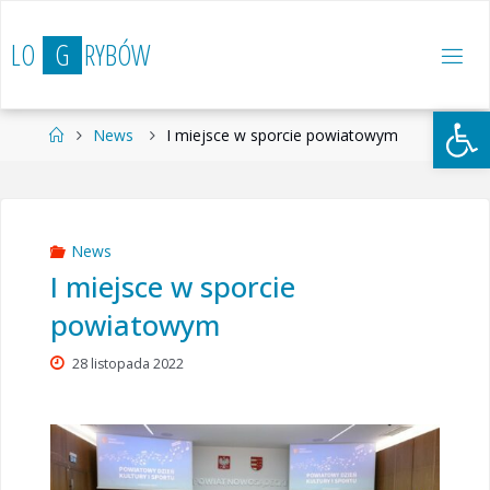
Przejdź
do
L
O
G
R
Y
B
Ó
W
treści
Otwórz 
Strona
News
I miejsce w sporcie powiatowym
główna
News
I miejsce w sporcie
powiatowym
28 listopada 2022